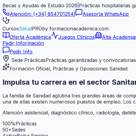
Becas y Ayudas de Estudio 2026
|
Prácticas hospitalarias 
Atención:
(+34) 854701254
|
Asesoría WhatsApp
Cursos
Salud
PRO
by formacionacademica.com
Oferta Académica
Juegos Clínicos
Alta Academia
Pedir Información
Pedir Info
Sede Prácticas
Prácticas garantizadas y convocatorias
Formación Oficial, Prácticas y Oposiciones Sanidad
Impulsa tu carrera en el sector
Sanita
La familia de Sanidad aglutina tres grandes áreas de comp
una de ellas existen numerosos puestos de empleo. Los cu
Atención asistencial, diagnóstico clínico, radiología, dieté
100%
Prácticas
50+
Sedes
Activa
Bolsa Empleo