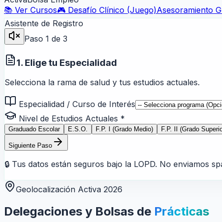
📚 Ver Cursos
🎮 Desafío Clínico (Juego)
Asesoramiento Gr
Asistente de Registro
Paso
1
de 3
1. Elige tu Especialidad
Selecciona la rama de salud y tus estudios actuales.
Especialidad / Curso de Interés
Nivel de Estudios Actuales *
Graduado Escolar
E.S.O.
F.P. I (Grado Medio)
F.P. II (Grado Superio
Siguiente Paso
🔒 Tus datos están seguros bajo la LOPD. No enviamos sp
Geolocalización Activa 2026
Delegaciones y Bolsas de
Prácticas