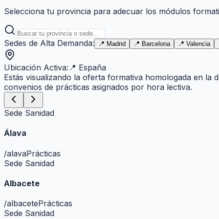
Selecciona tu provincia para adecuar los módulos formativ
Sedes de Alta Demanda:
📍
Madrid
📍
Barcelona
📍
Valencia
Ubicación Activa:
📍
España
Estás visualizando la oferta formativa homologada en la 
convenios de prácticas asignados por hora lectiva.
Sede Sanidad
Álava
/
alava
Prácticas
Sede Sanidad
Albacete
/
albacete
Prácticas
Sede Sanidad