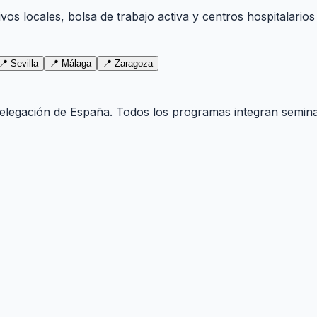
os locales, bolsa de trabajo activa y centros hospitalarios
📍
Sevilla
📍
Málaga
📍
Zaragoza
delegación de
España
. Todos los programas integran semina