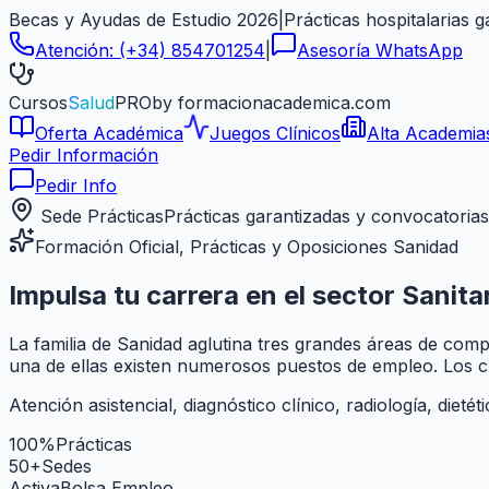
Becas y Ayudas de Estudio 2026
|
Prácticas hospitalarias 
Atención:
(+34) 854701254
|
Asesoría WhatsApp
Cursos
Salud
PRO
by formacionacademica.com
Oferta Académica
Juegos Clínicos
Alta Academia
Pedir Información
Pedir Info
Sede Prácticas
Prácticas garantizadas y convocatorias
Formación Oficial, Prácticas y Oposiciones Sanidad
Impulsa tu carrera en el sector
Sanita
La familia de Sanidad aglutina tres grandes áreas de comp
una de ellas existen numerosos puestos de empleo. Los cu
Atención asistencial, diagnóstico clínico, radiología, dieté
100%
Prácticas
50+
Sedes
Activa
Bolsa Empleo