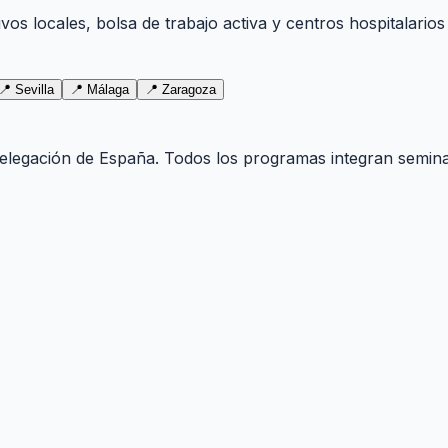
os locales, bolsa de trabajo activa y centros hospitalarios
📍
Sevilla
📍
Málaga
📍
Zaragoza
delegación de
España
. Todos los programas integran semina