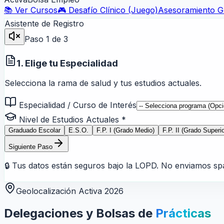
📚 Ver Cursos
🎮 Desafío Clínico (Juego)
Asesoramiento Gr
Asistente de Registro
Paso
1
de 3
1. Elige tu Especialidad
Selecciona la rama de salud y tus estudios actuales.
Especialidad / Curso de Interés
Nivel de Estudios Actuales *
Graduado Escolar
E.S.O.
F.P. I (Grado Medio)
F.P. II (Grado Superio
Siguiente Paso
🔒 Tus datos están seguros bajo la LOPD. No enviamos sp
Geolocalización Activa 2026
Delegaciones y Bolsas de
Prácticas