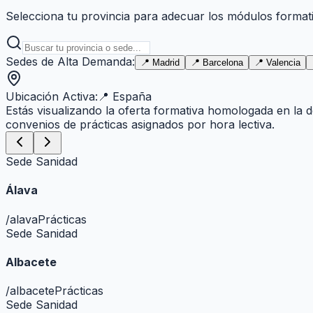
Selecciona tu provincia para adecuar los módulos formativ
Sedes de Alta Demanda:
📍
Madrid
📍
Barcelona
📍
Valencia
Ubicación Activa:
📍
España
Estás visualizando la oferta formativa homologada en la 
convenios de prácticas asignados por hora lectiva.
Sede Sanidad
Álava
/
alava
Prácticas
Sede Sanidad
Albacete
/
albacete
Prácticas
Sede Sanidad