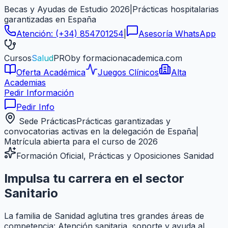
Becas y Ayudas de Estudio 2026
|
Prácticas hospitalarias
garantizadas en
España
Atención:
(+34) 854701254
|
Asesoría WhatsApp
Cursos
Salud
PRO
by formacionacademica.com
Oferta Académica
Juegos Clínicos
Alta
Academias
Pedir Información
Pedir Info
Sede Prácticas
Prácticas garantizadas y
convocatorias activas en la delegación de
España
|
Matrícula abierta para el curso de 2026
Formación Oficial, Prácticas y Oposiciones Sanidad
Impulsa tu carrera en el sector
Sanitario
La familia de Sanidad aglutina tres grandes áreas de
competencia: Atención sanitaria, soporte y ayuda al