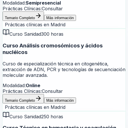
Modalidad:
Semipresencial
Prácticas Clínicas:
Consultar
Temario Completo
Más información
Prácticas clínicas en
Madrid
Curso Sanidad
300 horas
Curso Análisis cromosómicos y ácidos
nucléicos
Curso de especialización técnica en citogenética,
extracción de ADN, PCR y tecnologías de secuenciación
molecular avanzada.
Modalidad:
Online
Prácticas Clínicas:
Consultar
Temario Completo
Más información
Prácticas clínicas en
Madrid
Curso Sanidad
250 horas
Curso Técnico en hemostasia y coagulación