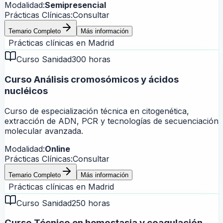
Modalidad:
Semipresencial
Prácticas Clínicas:
Consultar
Temario Completo
Más información
Prácticas clínicas en
Madrid
Curso Sanidad
300 horas
Curso Análisis cromosómicos y ácidos
nucléicos
Curso de especialización técnica en citogenética,
extracción de ADN, PCR y tecnologías de secuenciación
molecular avanzada.
Modalidad:
Online
Prácticas Clínicas:
Consultar
Temario Completo
Más información
Prácticas clínicas en
Madrid
Curso Sanidad
250 horas
Curso Técnico en hemostasia y coagulación