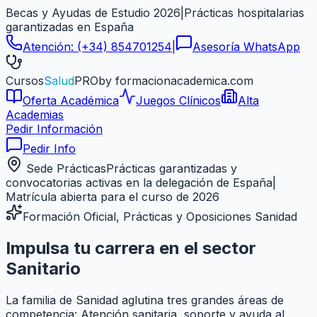
Becas y Ayudas de Estudio 2026
|
Prácticas hospitalarias
garantizadas en
España
Atención:
(+34) 854701254
|
Asesoría WhatsApp
Cursos
Salud
PRO
by formacionacademica.com
Oferta Académica
Juegos Clínicos
Alta
Academias
Pedir Información
Pedir Info
Sede Prácticas
Prácticas garantizadas y
convocatorias activas en la delegación de
España
|
Matrícula abierta para el curso de 2026
Formación Oficial, Prácticas y Oposiciones Sanidad
Impulsa tu carrera en el sector
Sanitario
La familia de Sanidad aglutina tres grandes áreas de
competencia: Atención sanitaria, soporte y ayuda al