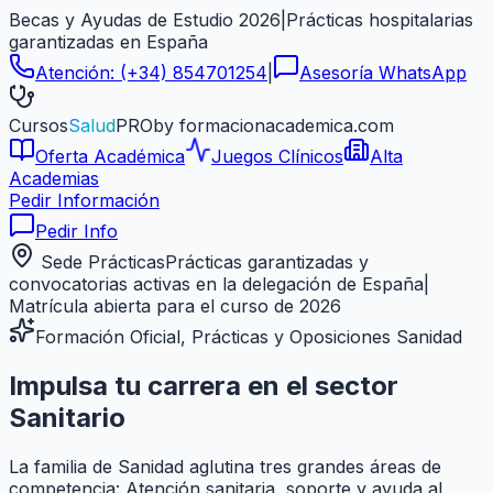
Becas y Ayudas de Estudio 2026
|
Prácticas hospitalarias
garantizadas en
España
Atención:
(+34) 854701254
|
Asesoría WhatsApp
Cursos
Salud
PRO
by formacionacademica.com
Oferta Académica
Juegos Clínicos
Alta
Academias
Pedir Información
Pedir Info
Sede Prácticas
Prácticas garantizadas y
convocatorias activas en la delegación de
España
|
Matrícula abierta para el curso de 2026
Formación Oficial, Prácticas y Oposiciones Sanidad
Impulsa tu carrera en el sector
Sanitario
La familia de Sanidad aglutina tres grandes áreas de
competencia: Atención sanitaria, soporte y ayuda al