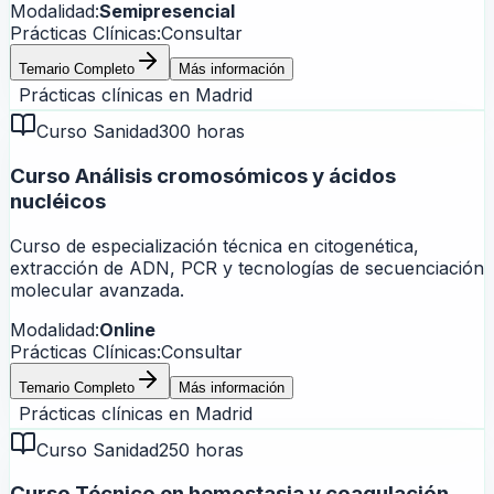
Modalidad:
Semipresencial
Prácticas Clínicas:
Consultar
Temario Completo
Más información
Prácticas clínicas en
Madrid
Curso Sanidad
300 horas
Curso Análisis cromosómicos y ácidos
nucléicos
Curso de especialización técnica en citogenética,
extracción de ADN, PCR y tecnologías de secuenciación
molecular avanzada.
Modalidad:
Online
Prácticas Clínicas:
Consultar
Temario Completo
Más información
Prácticas clínicas en
Madrid
Curso Sanidad
250 horas
Curso Técnico en hemostasia y coagulación