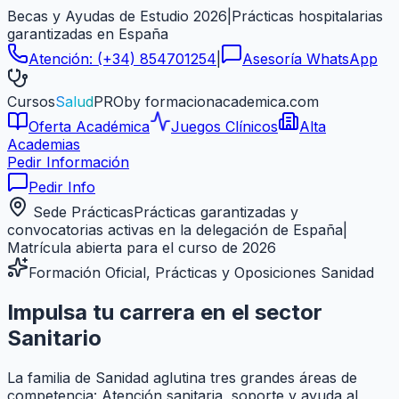
Becas y Ayudas de Estudio 2026
|
Prácticas hospitalarias
garantizadas en
España
Atención:
(+34) 854701254
|
Asesoría WhatsApp
Cursos
Salud
PRO
by formacionacademica.com
Oferta Académica
Juegos Clínicos
Alta
Academias
Pedir Información
Pedir Info
Sede Prácticas
Prácticas garantizadas y
convocatorias activas en la delegación de
España
|
Matrícula abierta para el curso de 2026
Formación Oficial, Prácticas y Oposiciones Sanidad
Impulsa tu carrera en el sector
Sanitario
La familia de Sanidad aglutina tres grandes áreas de
competencia: Atención sanitaria, soporte y ayuda al