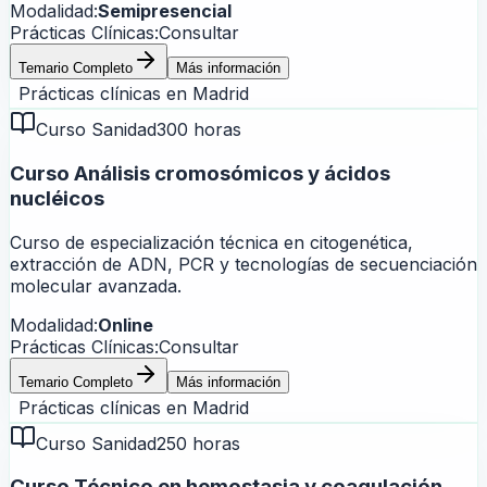
Modalidad:
Semipresencial
Prácticas Clínicas:
Consultar
Temario Completo
Más información
Prácticas clínicas en
Madrid
Curso Sanidad
300 horas
Curso Análisis cromosómicos y ácidos
nucléicos
Curso de especialización técnica en citogenética,
extracción de ADN, PCR y tecnologías de secuenciación
molecular avanzada.
Modalidad:
Online
Prácticas Clínicas:
Consultar
Temario Completo
Más información
Prácticas clínicas en
Madrid
Curso Sanidad
250 horas
Curso Técnico en hemostasia y coagulación