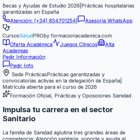
Becas y Ayudas de Estudio 2026
|
Prácticas hospitalarias
garantizadas en
España
Atención:
(+34) 854701254
|
Asesoría WhatsApp
Cursos
Salud
PRO
by formacionacademica.com
Oferta Académica
Juegos Clínicos
Alta
Academias
Pedir Información
Pedir Info
Sede Prácticas
Prácticas garantizadas y
convocatorias activas en la delegación de
España
|
Matrícula abierta para el curso de 2026
Formación Oficial, Prácticas y Oposiciones Sanidad
Impulsa tu carrera en el sector
Sanitario
La familia de Sanidad aglutina tres grandes áreas de
competencia: Atención sanitaria, soporte y ayuda al