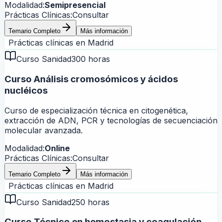
Modalidad:
Semipresencial
Prácticas Clínicas:
Consultar
Temario Completo
Más información
Prácticas clínicas en
Madrid
Curso Sanidad
300 horas
Curso Análisis cromosómicos y ácidos
nucléicos
Curso de especialización técnica en citogenética,
extracción de ADN, PCR y tecnologías de secuenciación
molecular avanzada.
Modalidad:
Online
Prácticas Clínicas:
Consultar
Temario Completo
Más información
Prácticas clínicas en
Madrid
Curso Sanidad
250 horas
Curso Técnico en hemostasia y coagulación